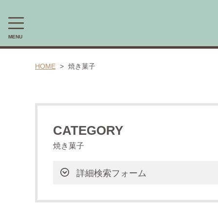
MENU
CAMPAIGN
HOME
焼き菓子
新商品・限定商品先行受注予約会
CATEGORY
CATEGORY
胡椒煎餅
焼き菓子
カンボジア産胡椒（カンポットペッパー)
詳細検索フォーム
胡椒マヨネーズ(ブラックペッパーマヨネーズ）
カンボジア産塩「カンボジア産天日塩(シーソルト）」
胡椒ハーブティー