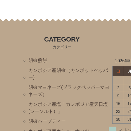
スパイス
CATEGORY
カテゴリー
胡椒煎餅
2026年
カンボジア産胡椒（カンポットペッパ
日
ー)
胡椒マヨネーズ(ブラックペッパーマヨ
2
3
ネーズ）
9
1
16
1
カンボジア産塩「カンボジア産天日塩
(シーソルト）」
23
2
30
3
胡椒ハーブティー
マル