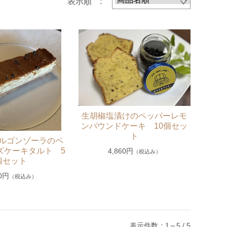
表示順 :
生胡椒塩漬けのペッパーレモ
ンパウンドケーキ 10個セッ
ト
ルゴンゾーラのペ
ズケーキタルト 5
4,860円
（税込み）
個セット
40円
（税込み）
表示件数：1～5 / 5