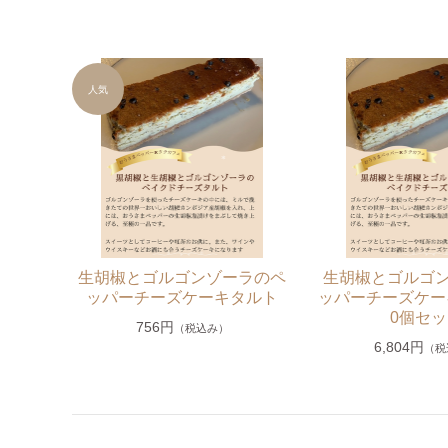
カンボジア産カシューナッツ
カンボジア産ドライフルーツ
焼き菓子
カンボジア産生ハチミツ
生胡椒塩漬け・生胡椒(グリーンペッパー)などそのまま食べ
生胡椒(グリーンペッパー）
生胡椒とゴルゴンゾーラのペ
生胡椒とゴルゴ
カンボジア産生胡椒塩漬け
ッパーチーズケーキタルト
ッパーチーズケー
生胡椒酢漬け
0個セ
756円
（税込み）
6,804円
生胡椒ペースト
（税
シロップ（クラフトコーラ）
クラフトソーセージ