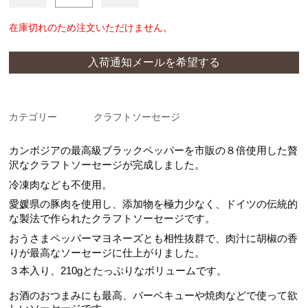
クラフトソーセージ
在庫切れのため注文いただけません。
スパイス
入荷通知メールを希望する
カテゴリー
クラフトソーセージ
カンボジアの最高級ブラックペッパーを市販の８倍使用した贅
沢なクラフトソーセージが完成しました。
冷凍肉なども不使用。
愛媛県の豚肉を使用し、添加物を極力少なく、ドイツの伝統的
な製法で作られたクラフトソーセージです。
おうさまペッパーマヨネーズとも相性抜群で、肉汁に胡椒の香
りが最高なソーセージに仕上がりました。
３本入り、210gとたっぷりなボリュームです。
お酒のおつまみにも最高、バーベキューや焼肉などで使って欲