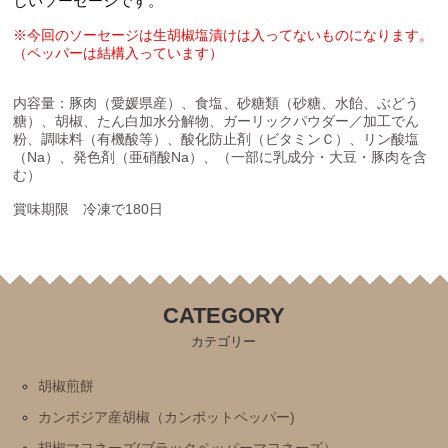
しいソーセージです。
※今回のソーセージは生胡椒塩漬けは入ってないものになります。
（ペッパーは結構入っています）
内容量：豚肉（愛媛県産）、食塩、砂糖類（砂糖、水飴、ぶどう
糖）、胡椒、たん白加水分解物、ガーリックパウダー／加工でん
粉、調味料（有機酸等）、酸化防止剤（ビタミンＣ）、リン酸塩
（Na）、発色剤（亜硝酸Na）、（一部に乳成分・大豆・豚肉を含
む）
賞味期限 冷凍で180日
CATEGORY
カテゴリー
胡椒煎餅
カンボジア産胡椒（カンポットペッパー)
胡椒マヨネーズ(ブラックペッパーマヨネーズ）