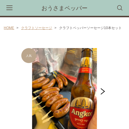
おうさまペッパー
HOME
クラフトソーセージ
クラフトペッパーソーセージ10本セット
カート
CAMPAIGN
新商品・限定商品先行受注予約会
CATEGORY
胡椒煎餅
カンボジア産胡椒（カンポットペッパー)
胡椒マヨネーズ(ブラックペッパーマヨネーズ）
カンボジア産塩「カンボジア産天日塩(シーソルト）」