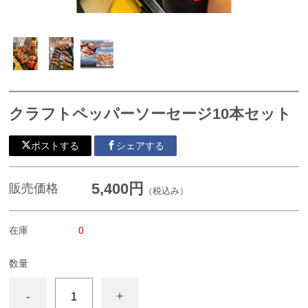
胡椒ハーブティー
カンボジア産カシューナッツ
カンボジア産ドライフルーツ
焼き菓子
クラフトペッパーソーセージ10本セット
カンボジア産生ハチミツ
ポストする
シェアする
生胡椒塩漬け・生胡椒(グリーンペッパー)などそのまま食
べられる生の胡椒の実
5,400円
販売価格
（税込み）
生胡椒(グリーンペッパー）
在庫
0
カンボジア産生胡椒塩漬け
生胡椒酢漬け
数量
生胡椒ペースト
-
+
シロップ（クラフトコーラ）