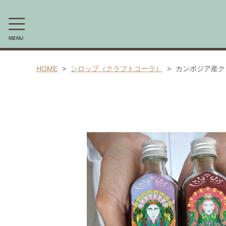
MENU
CAMPAIGN
HOME
シロップ（クラフトコーラ）
カンボジア産ク
新商品・限定商品先行受注予約会
CATEGORY
胡椒煎餅
カンボジア産胡椒（カンポットペッパー)
胡椒マヨネーズ(ブラックペッパーマヨネーズ）
カンボジア産塩「カンボジア産天日塩(シーソルト）」
胡椒ハーブティー