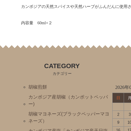
カンボジアの天然スパイスや天然ハーブがふんだんに使用
内容量 60ml×２
CATEGORY
カテゴリー
胡椒煎餅
2026年
カンボジア産胡椒（カンポットペッパ
日
ー)
胡椒マヨネーズ(ブラックペッパーマヨ
2
3
ネーズ）
9
1
16
1
カンボジア産塩「カンボジア産天日塩