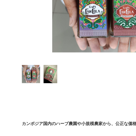
カンボジア産カシューナッツ
カンボジア産ドライフルーツ
焼き菓子
カンボジア産生ハチミツ
生胡椒塩漬け・生胡椒(グリーンペッパー)などそのまま食べ
生胡椒(グリーンペッパー）
カンボジア産生胡椒塩漬け
生胡椒酢漬け
生胡椒ペースト
シロップ（クラフトコーラ）
カンボジア国内のハーブ農園や小規模農家から、公正な価
クラフトソーセージ