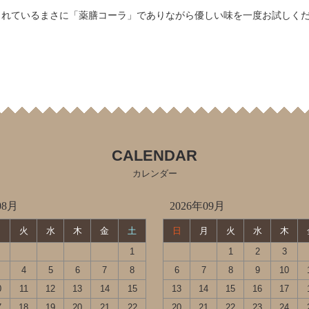
されているまさに「薬膳コーラ」でありながら優しい味を一度お試しく
CALENDAR
カレンダー
08月
2026年09月
月
火
水
木
金
土
日
月
火
水
木
1
1
2
3
4
5
6
7
8
6
7
8
9
10
0
11
12
13
14
15
13
14
15
16
17
7
18
19
20
21
22
20
21
22
23
24