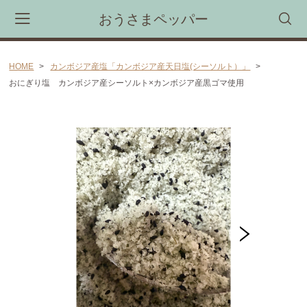
おうさまペッパー
HOME
カンボジア産塩「カンボジア産天日塩(シーソルト）」
カート
おにぎり塩 カンボジア産シーソルト×カンボジア産黒ゴマ使用
CAMPAIGN
新商品・限定商品先行受注予約会
CATEGORY
胡椒煎餅
カンボジア産胡椒（カンポットペッパー)
胡椒マヨネーズ(ブラックペッパーマヨネーズ）
カンボジア産塩「カンボジア産天日塩(シーソルト）」