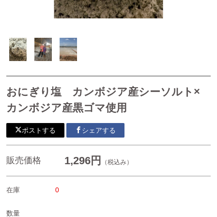
胡椒ハーブティー
カンボジア産カシューナッツ
カンボジア産ドライフルーツ
焼き菓子
おにぎり塩 カンボジア産シーソルト×
カンボジア産生ハチミツ
カンボジア産黒ゴマ使用
生胡椒塩漬け・生胡椒(グリーンペッパー)などそのまま食
べられる生の胡椒の実
ポストする
シェアする
生胡椒(グリーンペッパー）
1,296円
販売価格
（税込み）
カンボジア産生胡椒塩漬け
生胡椒酢漬け
在庫
0
生胡椒ペースト
数量
シロップ（クラフトコーラ）