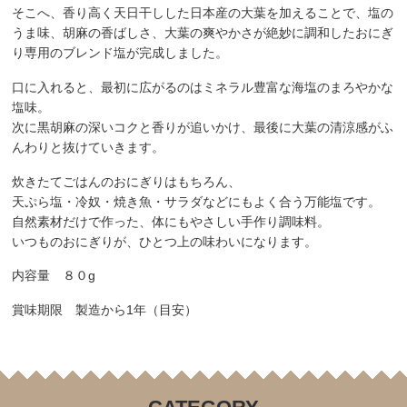
そこへ、香り高く天日干しした
日本産の大葉
を加えることで、塩の
うま味、胡麻の香ばしさ、大葉の爽やかさが絶妙に調和したおにぎ
り専用のブレンド塩が完成しました。
口に入れると、最初に広がるのはミネラル豊富な海塩のまろやかな
塩味。
次に黒胡麻の深いコクと香りが追いかけ、最後に大葉の清涼感がふ
んわりと抜けていきます。
炊きたてごはんのおにぎりはもちろん、
天ぷら塩・冷奴・焼き魚・サラダなどにもよく合う万能塩です。
自然素材だけで作った、
体にもやさしい手作り調味料
。
いつものおにぎりが、ひとつ上の味わいになります。
内容量 ８０g
賞味期限 製造から1年（目安）