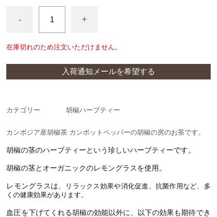
クラフトソーセージ
-
+
スパイス
在庫切れのため注文いただけません。
入荷通知メールを希望する
カテゴリー
胡椒ハーブティー
カンボジア産胡椒茶 カンポットペッパーの胡椒の房のお茶です。
胡椒の茎のハーブティーという珍しいハーブティーです。
胡椒の茎とオーガニックのレモングラスを使用。
リラックス効果
や
消化促進
、
抗菌作用
など、多
レモングラスは、
くの健康効果があります。
血圧を下げてくれる胡椒の効能以外に、以下の効果も期待でき