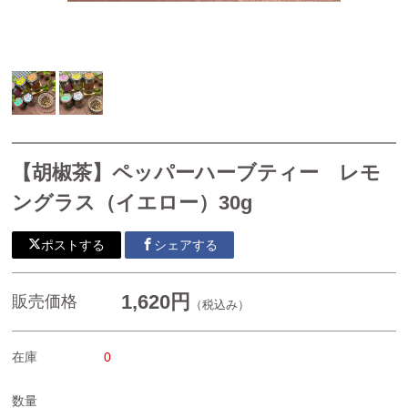
胡椒ハーブティー
カンボジア産カシューナッツ
カンボジア産ドライフルーツ
焼き菓子
【胡椒茶】ペッパーハーブティー レモ
カンボジア産生ハチミツ
ングラス（イエロー）30g
生胡椒塩漬け・生胡椒(グリーンペッパー)などそのまま食
べられる生の胡椒の実
ポストする
シェアする
生胡椒(グリーンペッパー）
1,620円
販売価格
（税込み）
カンボジア産生胡椒塩漬け
生胡椒酢漬け
在庫
0
生胡椒ペースト
数量
シロップ（クラフトコーラ）