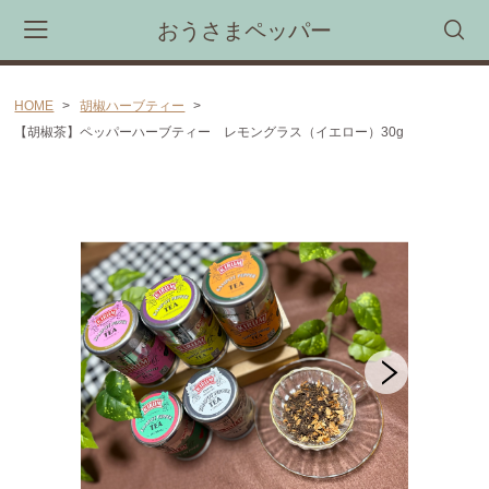
おうさまペッパー
HOME
胡椒ハーブティー
カート
【胡椒茶】ペッパーハーブティー レモングラス（イエロー）30g
CAMPAIGN
新商品・限定商品先行受注予約会
CATEGORY
胡椒煎餅
カンボジア産胡椒（カンポットペッパー)
胡椒マヨネーズ(ブラックペッパーマヨネーズ）
カンボジア産塩「カンボジア産天日塩(シーソルト）」