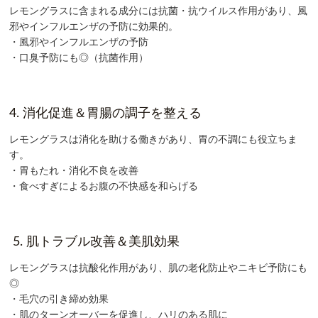
レモングラスに含まれる成分には
抗菌・抗ウイルス作用
があり、風
邪やインフルエンザの予防に効果的。
・
風邪やインフルエンザの予防
・口臭予防にも◎（抗菌作用）
4. 消化促進＆胃腸の調子を整える
レモングラスは
消化を助ける働き
があり、胃の不調にも役立ちま
す。
・
胃もたれ・消化不良を改善
・食べすぎによるお腹の不快感を和らげる
5. 肌トラブル改善＆美肌効果
レモングラスは
抗酸化作用
があり、肌の老化防止やニキビ予防にも
◎
・毛穴の引き締め効果
・肌のターンオーバーを促進し、ハリのある肌に