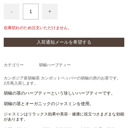
クラフトソーセージ
-
+
スパイス
在庫切れのため注文いただけません。
入荷通知メールを希望する
カテゴリー
胡椒ハーブティー
カンボジア産胡椒茶 カンポットペッパーの胡椒の房のお茶です。
2月再入荷します。
胡椒の茎のハーブティーという珍しいハーブティーです。
胡椒の茎とオーガニックのジャスミンを使用。
ジャスミンはリラックス効果
や
美容・健康
に役立つさまざまな効能
があります。