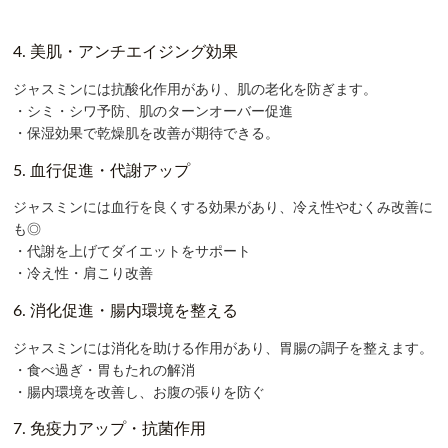
4. 美肌・アンチエイジング効果
ジャスミンには
抗酸化作用
があり、肌の老化を防ぎます。
・シミ・シワ予防、肌のターンオーバー促進
・保湿効果で乾燥肌を改善が期待できる。
5. 血行促進・代謝アップ
ジャスミンには
血行を良くする効果
があり、冷え性やむくみ改善に
も◎
・
代謝を上げてダイエットをサポート
・
冷え性・肩こり改善
6. 消化促進・腸内環境を整える
ジャスミンには
消化を助ける作用
があり、胃腸の調子を整えます。
・
食べ過ぎ・胃もたれの解消
・腸内環境を改善し、お腹の張りを防ぐ
7. 免疫力アップ・抗菌作用