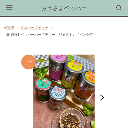
おうさまペッパー
HOME
胡椒ハーブティー
カート
【胡椒茶】ペッパーハーブティー ジャスミン（ピンク色）
CAMPAIGN
新商品・限定商品先行受注予約会
CATEGORY
胡椒煎餅
カンボジア産胡椒（カンポットペッパー)
胡椒マヨネーズ(ブラックペッパーマヨネーズ）
カンボジア産塩「カンボジア産天日塩(シーソルト）」