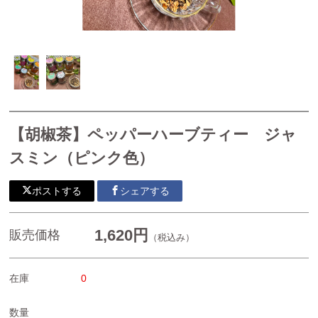
胡椒ハーブティー
カンボジア産カシューナッツ
カンボジア産ドライフルーツ
焼き菓子
【胡椒茶】ペッパーハーブティー ジャ
カンボジア産生ハチミツ
スミン（ピンク色）
生胡椒塩漬け・生胡椒(グリーンペッパー)などそのまま食
べられる生の胡椒の実
ポストする
シェアする
生胡椒(グリーンペッパー）
1,620円
販売価格
（税込み）
カンボジア産生胡椒塩漬け
生胡椒酢漬け
在庫
0
生胡椒ペースト
数量
シロップ（クラフトコーラ）