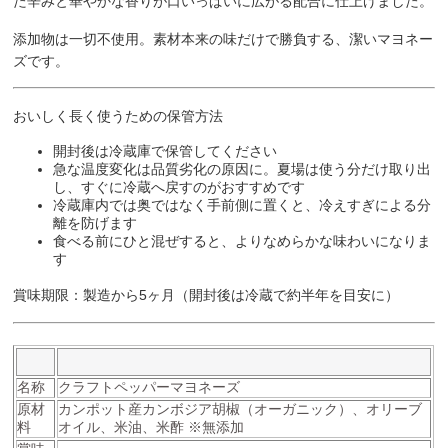
た辛みと華やかな香りが口いっぱいに広がる配合に仕上げました。
添加物は一切不使用。素材本来の味だけで勝負する、潔いマヨネー
ズです。
おいしく長く使うための保管方法
開封後は冷蔵庫で保管
してください
急な温度変化は品質劣化の原因に。夏場は使う分だけ取り出
し、すぐに冷蔵へ戻すのがおすすめです
冷蔵庫内では
奥ではなく手前側
に置くと、冷えすぎによる分
離を防げます
食べる前にひと混ぜすると、よりなめらかな味わいになりま
す
賞味期限：製造から5ヶ月（開封後は冷蔵で約半年を目安に）
名称
クラフトペッパーマヨネーズ
原材
カンポット産カンボジア胡椒（オーガニック）、オリーブ
料
オイル、米油、米酢 ※無添加