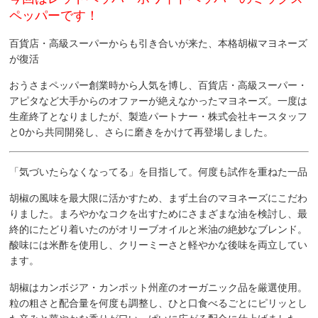
ペッパーです！
百貨店・高級スーパーからも引き合いが来た、本格胡椒マヨネーズ
が復活
おうさまペッパー創業時から人気を博し、百貨店・高級スーパー・
アピタなど大手からのオファーが絶えなかったマヨネーズ。一度は
生産終了となりましたが、製造パートナー・株式会社キースタッフ
と0から共同開発し、さらに磨きをかけて再登場しました。
「気づいたらなくなってる」を目指して。何度も試作を重ねた一品
胡椒の風味を最大限に活かすため、まず土台のマヨネーズにこだわ
りました。まろやかなコクを出すためにさまざまな油を検討し、最
終的にたどり着いたのが
オリーブオイルと米油の絶妙なブレンド
。
酸味には
米酢
を使用し、クリーミーさと軽やかな後味を両立してい
ます。
胡椒は
カンボジア・カンポット州産のオーガニック品
を厳選使用。
粒の粗さと配合量を何度も調整し、ひと口食べるごとにピリッとし