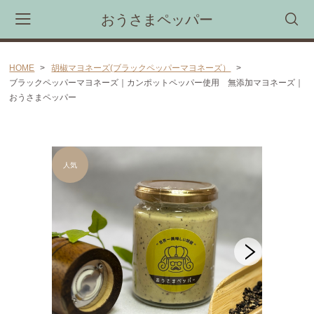
おうさまペッパー
HOME
胡椒マヨネーズ(ブラックペッパーマヨネーズ）
カート
ブラックペッパーマヨネーズ｜カンポットペッパー使用 無添加マヨネーズ｜
おうさまペッパー
CAMPAIGN
新商品・限定商品先行受注予約会
CATEGORY
胡椒煎餅
カンボジア産胡椒（カンポットペッパー)
胡椒マヨネーズ(ブラックペッパーマヨネーズ）
カンボジア産塩「カンボジア産天日塩(シーソルト）」