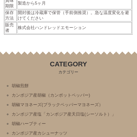
賞味
製造から5ヶ月
期限
保存
開封後は冷蔵庫で保管（手前側推奨）。急な温度変化を避
方法
けてください
販売
株式会社ハンドレッドエモーション
者
CATEGORY
カテゴリー
胡椒煎餅
カンボジア産胡椒（カンポットペッパー)
胡椒マヨネーズ(ブラックペッパーマヨネーズ）
カンボジア産塩「カンボジア産天日塩(シーソルト）」
胡椒ハーブティー
カンボジア産カシューナッツ