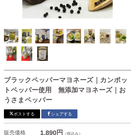
胡椒ハーブティー
カンボジア産カシューナッツ
カンボジア産ドライフルーツ
焼き菓子
カンボジア産生ハチミツ
生胡椒塩漬け・生胡椒(グリーンペッパー)などそのまま食
ブラックペッパーマヨネーズ｜カンポッ
べられる生の胡椒の実
トペッパー使用 無添加マヨネーズ｜お
生胡椒(グリーンペッパー）
うさまペッパー
カンボジア産生胡椒塩漬け
生胡椒酢漬け
ポストする
シェアする
生胡椒ペースト
1,890円
販売価格
シロップ（クラフトコーラ）
（税込み）